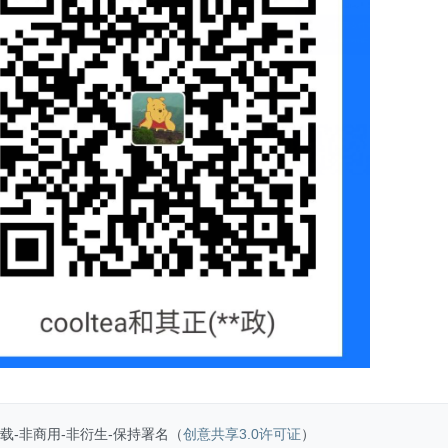
载-非商用-非衍生-保持署名（
创意共享3.0许可证
）