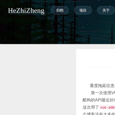
HeZhiZheng
归档
项目
关于
重度拖延症患者
第一次使用VUE
酷狗的API最近
这次用了
vue-adm
个博客没有太多的