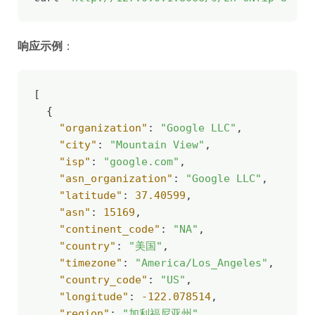
响应示例
：
[

  {

"organization"
: 
"Google LLC"
,

"city"
: 
"Mountain View"
,

"isp"
: 
"google.com"
,

"asn_organization"
: 
"Google LLC"
,

"latitude"
: 
37.40599
,

"asn"
: 
15169
,

"continent_code"
: 
"NA"
,

"country"
: 
"美国"
,

"timezone"
: 
"America/Los_Angeles"
,

"country_code"
: 
"US"
,

"longitude"
: 
-122.078514
,

"region"
: 
"加利福尼亚州"
,
