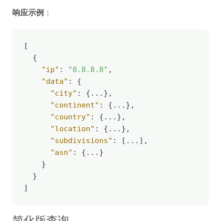
响应示例
：
[

  {

"ip"
: 
"8.8.8.8"
,

"data"
: {

"city"
: {...},

"continent"
: {...},

"country"
: {...},

"location"
: {...},

"subdivisions"
: [...],

"asn"
: {...}

    }

  }

]
简化版查询