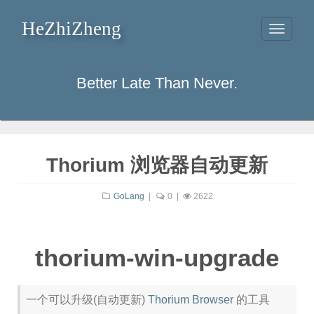
HeZhiZheng
Toggle
navigati
Better Late Than Never.
Thorium 浏览器自动更新
GoLang
|
0
|
2622
thorium-win-upgrade
一个可以升级(自动更新)
Thorium Browser
的工具