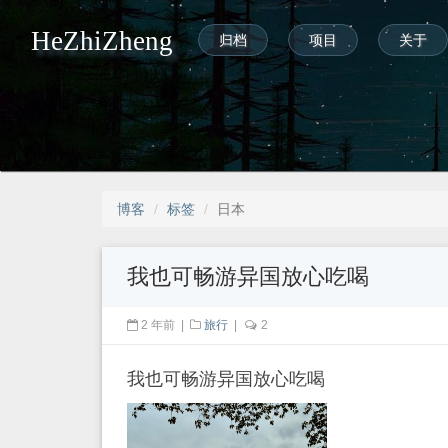
HeZhiZheng
归档
项目
关于
博客
标签
日本
我也可畅游异国放心吃喝
2 年前
|
旅行
|
2
我也可畅游异国放心吃喝