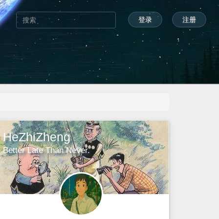
登录
注册
HeZhiZheng
Better Late Than Never.