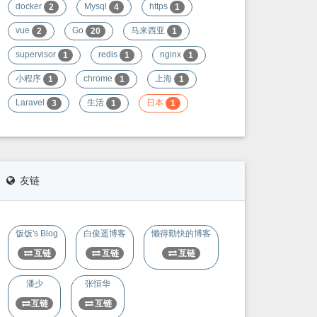
docker
Mysql
https
2
4
1
vue
Go
马来西亚
2
20
1
supervisor
redis
nginx
1
1
1
小程序
chrome
上海
1
1
1
Laravel
生活
日本
3
1
1
友链
饭饭's Blog
白俊遥博客
懒得勤快的博客
互链
互链
互链
潘少
张恒华
互链
互链