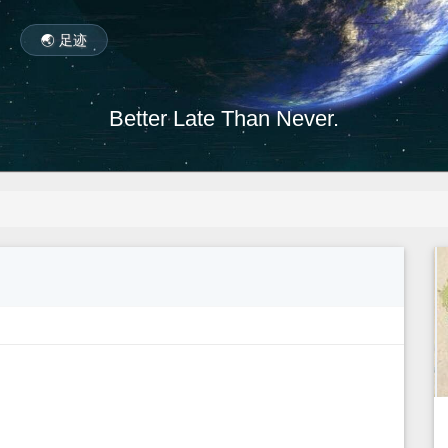
🌏 足迹
Better Late Than Never.