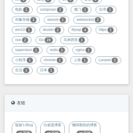
电影
composer
澳门
台湾
1
2
1
1
对象存储
swoole
websocket
3
1
2
win10
docker
Mysql
https
1
2
4
1
vue
Go
马来西亚
2
20
1
supervisor
redis
nginx
1
1
1
小程序
chrome
上海
Laravel
1
1
1
3
生活
日本
1
1
友链
饭饭's Blog
白俊遥博客
懒得勤快的博客