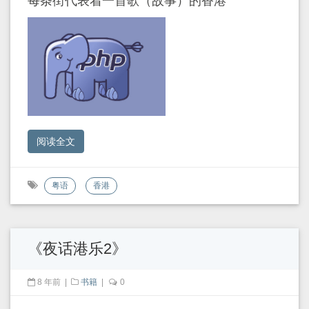
每条街代表着一首歌（故事）的香港
阅读全文
粤语
香港
《夜话港乐2》
8 年前
|
书籍
|
0