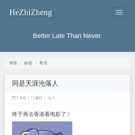
HeZhiZheng
Toggle
navigati
Better Late Than Never.
博客
标签
粤语
同是天涯沦落人
7 年前
|
旅行
|
0
终于再去香港看电影了！