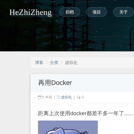
HeZhiZheng
归档
项目
关于
博客
分类
虚拟化
再用Docker
6 年前
|
虚拟化
|
0
距离上次使用docker都差不多一年了......