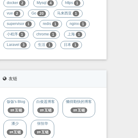
docker
Mysql
https
2
4
1
vue
Go
马来西亚
2
20
1
supervisor
redis
nginx
1
1
1
小程序
chrome
上海
1
1
1
Laravel
生活
日本
3
1
1
友链
饭饭's Blog
白俊遥博客
懒得勤快的博客
互链
互链
互链
潘少
张恒华
互链
互链