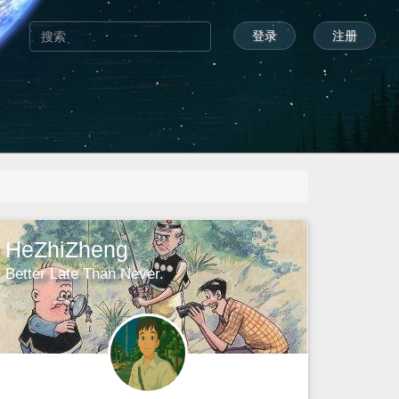
登录
注册
HeZhiZheng
Better Late Than Never.