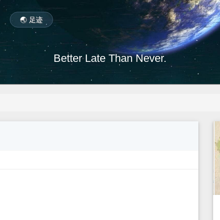
🌏 足迹
Better Late Than Never.