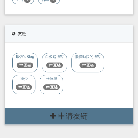
1
1
友链
饭饭's Blog
白俊遥博客
懒得勤快的博客
互链
互链
互链
潘少
张恒华
互链
互链
申请友链